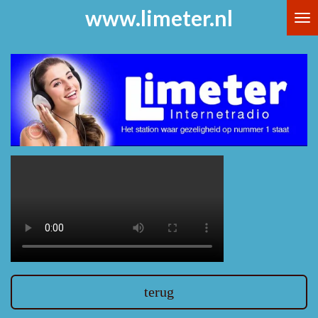
www.limeter.nl
Ga
direct
naar
de
hoofdinhoud
terug