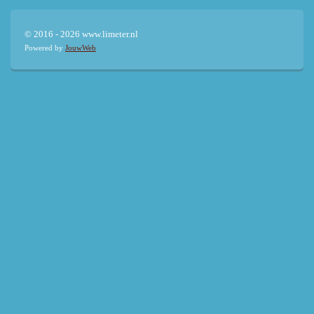
© 2016 - 2026 www.limeter.nl
Powered by
JouwWeb